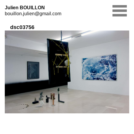
Skip
Julien BOUILLON
to
bouillon.julien@gmail.com
content
dsc03756